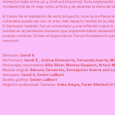
misma (un baile entre yo y Joshua Echaverria). Esta exploración
fundamental de mi viaje como artista y de alcanzar la meta de 
A través de la realización de este proyecto, tuve la confianza
vulnerable pueda ser con mi arte, más impacto tendrá en la vida
El Santuario también fue un comentario y una reflexión sobre lo
mundial en la pandemia: humanos que experimentaban aislamien
propias sombras. Si bien el espectáculo fue profundamente pers
nosotrxs.
Dirección:
Candi X
Performers:
Candi X , Joshua Echeverria, Fernanda Huerta, Mu
Personajes secundarios
Allie Silver, Monica Gasperin, Arturo 
Música original:
Gibrana Cervantes, Concepcion Huerta and Lo
Vestuario:
Candi X, Corbin LaMont
Diseño gráfico:
Corbin LaMont
Registro audiovisual- Camaras:
Indra Vieyra, Farah Villafan
Edit