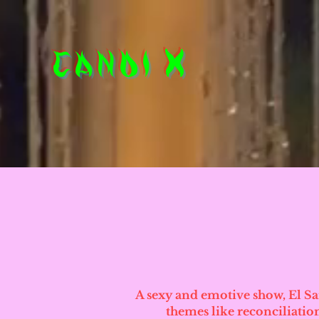
Candi
X
A sexy and emotive show, El Sa
themes like reconciliation