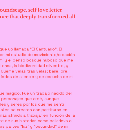
undscape, self love letter
nce that deeply transformed all
ue yo llamaba “El Santuario”. El
 en mi estudio de movimiento/creación
e mí y el denso bosque nuboso que me
ensa, la biodiversidad silvestre, y
Quemé velas tras velas; bailé, oré,
ríodos de silencio y de escucha de mi
ue mágico. Fue un trabajo nacido del
os personajes que creé, aunque
des y seres por los que me sentí
ailes se crearon con partituras en
más atraídx a trabajar en función de la
e de sus historias como bailarinxs o
las partes “luz” y “oscuridad” de mí