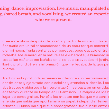
ing, dance, improvisation, live music, manipulated so
, shared breath, and vocalizing, we created an experie
who were present.
Creé este show después de un año y medio de vivir en un lugar q
Santuario era un taller abandonado de un escultor que convertí
y en mi hogar. Tenía ventanas por paredes; poco espacio entr
rodeaba. Me sumergí en la naturaleza exuberante, la humedad int
todas las mañanas me bañaba en el río que atravesaba mi jardín. 
lloré y profundicé en la información que me llegaba de largos pe
cuerpo.
Traducir esta profunda experiencia interior en un performance f
sentimiento y ejecutado con disciplina y atención al detalle. L
abstractos y abiertos a la interpretación, se basaron en entida
sostenidx durante mi tiempo en El Santuario. La mayoría de los b
lugar de coreografías. Invité a lxs artistxs con lxs que me sentí 
energía que sabía que aportarían a su papel, independientement
artistas. El único baile que fue coreografiado fue el baile entre 