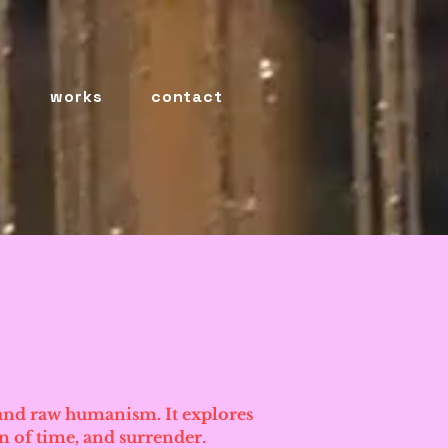
o
works
contact
 and raw humanism. It explores
on of time, and surrender.