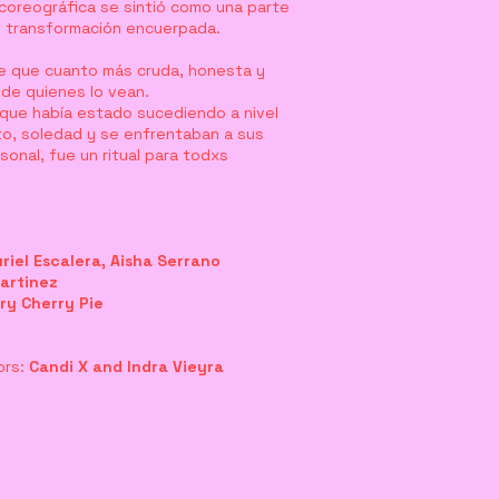
 coreográfica se sintió como una parte
mi transformación encuerpada.
 de que cuanto más cruda, honesta y
 de quienes lo vean.
 que había estado sucediendo a nivel
to, soledad y se enfrentaban a sus
onal, fue un ritual para todxs
riel Escalera, Aisha Serrano
Martinez
ry Cherry Pie
ors:
Candi X and Indra Vieyra